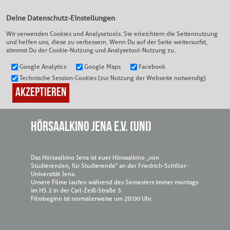
Deine Datenschutz-Einstellungen
Wir verwenden Cookies und Analysetools. Sie erleichtern die Seitennutzung
und helfen uns, diese zu verbessern. Wenn Du auf der Seite weitersurfst,
DEIN KINO
|
HÖRSAALKINO JENA E.V. (UNI)
stimmst Du der Cookie-Nutzung und Analysetool-Nutzung zu.
Google Analytics
Google Maps
Facebook
Technische Session-Cookies (zur Nutzung der Webseite notwendig)
HÖRSAALKINO JENA E.V. (UNI)
Das Hörsaalkino Jena ist euer Hörsaalkino „von
Studierenden, für Studierende“ an der Friedrich-Schiller-
Universität Jena.
Unsere Filme laufen während des Semesters immer montags
im HS 2 in der Carl-Zeiß-Straße 3.
Filmbeginn ist normalerweise um 20:00 Uhr.