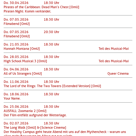
Do. 30.04.2026
18:30 Uhr
Pirates of the Caribbean: Dead Man’s Chest [OmU]
Piraten Night: Komm verkleidet.
Do. 07.05.2026
18:30 Uhr
Filmabend [OmU]
Do. 07.05.2026
20:30 Uhr
Filmabend [OmU]
Do. 21.05.2026
18:30 Uhr
Hannah Montana [OmU]
Teil des Musical-Mai
Do. 28.05.2026
18:30 Uhr
High School Musical 3 [OmU]
Teil des Musical-Mai
Do. 04.06.2026
18:30 Uhr
All of Us Strangers [OmU]
Queer Cinema
Do. 11.06.2026
18:30 Uhr
The Lord of the Rings: The Two Towers (Extended Version) [OmU]
Do. 18.06.2026
18:30 Uhr
Your Name.
Do. 25.06.2026
18:30 Uhr
AUSFALL: Zoomania 2 [OmU]
Der Film entfällt aufgrund der Wetterlage.
Do. 02.07.2026
18:30 Uhr
The Long Walk [OmU] & [Science Cinema]
Der Healthy Campus geht heute Abend mit uns auf den Mythencheck - warum uns
allen mehr Bewegung im Alltag gut tun würde.