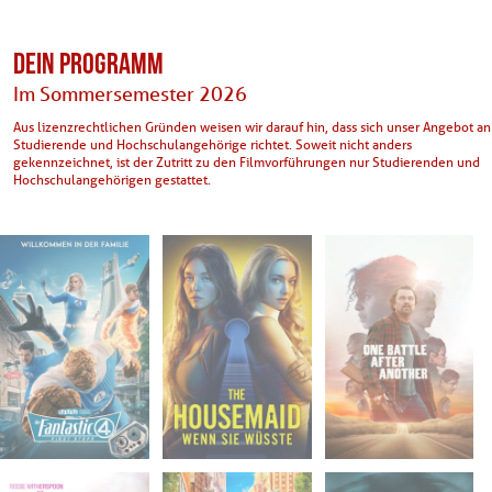
DEIN PROGRAMM
Im Sommersemester 2026
Aus lizenzrechtlichen Gründen weisen wir darauf hin, dass sich unser Angebot an
Studierende und Hochschulangehörige richtet. Soweit nicht anders
gekennzeichnet, ist der Zutritt zu den Filmvorführungen nur Studierenden und
Hochschulangehörigen gestattet.
Do. 23.04.2026
Di. 28.04.2026
Fr. 08.05.2026
18:00
18:00
18:00
Z134b
Z134b
Z134b