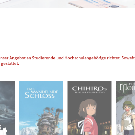
unser Angebot an Studierende und Hochschulangehörige richtet. Soweit n
gestattet.
2026
Fr. 24.04.2026
Fr. 24.04.2026
Fr. 2
16:00
18:30
2
07
Aula - B 1.14a -
Aula - B 1.14a -
Aula -
gen
Furtwangen
Furtwangen
Fur