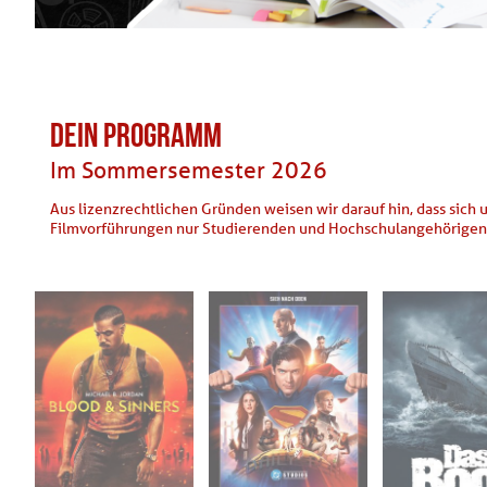
DEIN PROGRAMM
Im Sommersemester 2026
Aus lizenzrechtlichen Gründen weisen wir darauf hin, dass sich 
Filmvorführungen nur Studierenden und Hochschulangehörigen 
Di. 24.03.2026
Di. 31.03.2026
Mi. 08.04.
19:30
19:30
18:00
Aula - B 1.14a -
Aula - B 1.14a -
MSL I 0.
Furtwangen
Furtwangen
- Furtwan