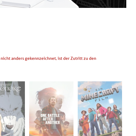
icht anders gekennzeichnet, ist der Zutritt zu den
4.04.2026
Di. 05.05.2026
Di. 19.05.2026
1:00
19:30
19:30
 B 1.14a -
Aula - B 1.14a -
MSL I 0.07
twangen
Furtwangen
- Furtwangen