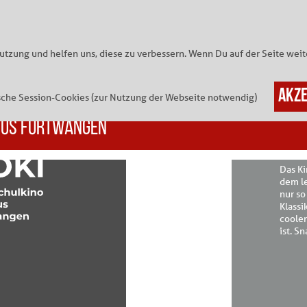
Navigation
überspringen
nutzung und helfen uns, diese zu verbessern. Wenn Du auf der Seite we
sche Session-Cookies (zur Nutzung der Webseite notwendig)
HOC
PUS FURTWANGEN
Das Ki
dem le
nur so
Klassi
coolen
ist. S