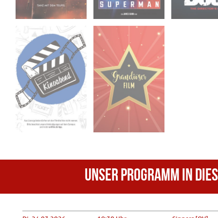
Di. 09.06.2026
Di. 23.06.2026
19:30
19:30
Aula - B 1.14a -
MSL I 0.07
Furtwangen
- Furtwangen
Unser Programm in die