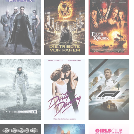
Do. 30.04.2026
So. 10.05.2026
Mi. 13.05.2026
20:30
20:30
20:30
Goldener Saal -
Goldener Saal -
Goldener Saal -
Studihaus
Studihaus
Studihaus
Mi. 27.05.2026
Mi. 10.06.2026
Mi. 24.06.2026
20:30
21:15
21:15
Goldener Saal -
Innenhof der
Innenhof der
Studihaus
ehem. Reitschule
ehem. Reitschule