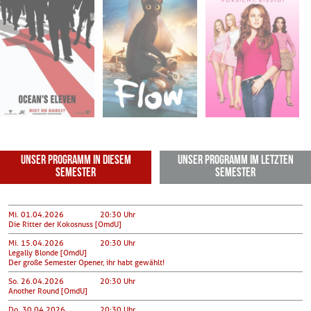
Mi. 08.07.2026
Mi. 22.07.2026
Mi. 29.07.2026
21:15
20:30
20:30
Innenhof der
Goldener Saal -
Goldener Saal -
ehem. Reitschule
Studihaus
Studihaus
Unser Programm in diesem
Unser Programm im letzten
Semester
Semester
Mi. 01.04.2026
20:30 Uhr
Die Ritter der Kokosnuss [OmdU]
Mi. 15.04.2026
20:30 Uhr
Legally Blonde [OmdU]
Der große Semester Opener, ihr habt gewählt!
So. 26.04.2026
20:30 Uhr
Another Round [OmdU]
Do. 30.04.2026
20:30 Uhr