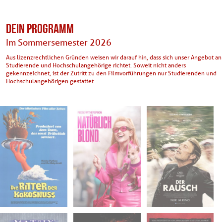
DEIN PROGRAMM
Im Sommersemester 2026
Aus lizenzrechtlichen Gründen weisen wir darauf hin, dass sich unser Angebot an
Studierende und Hochschulangehörige richtet. Soweit nicht anders
gekennzeichnet, ist der Zutritt zu den Filmvorführungen nur Studierenden und
Hochschulangehörigen gestattet.
Mi. 01.04.2026
Mi. 15.04.2026
So. 26.04.2026
20:30
20:30
20:30
Goldener Saal -
Goldener Saal -
Goldener Saal -
Studihaus
Studihaus
Studihaus