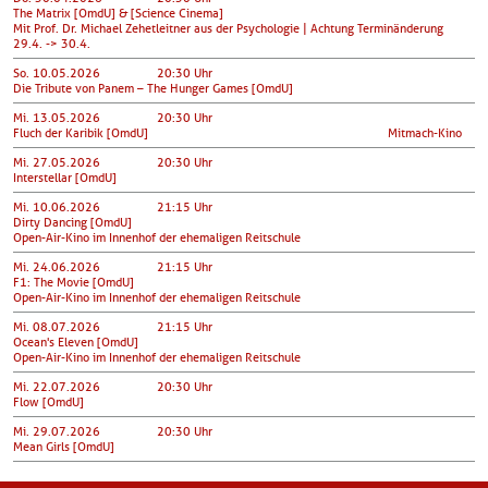
The Matrix [OmdU] & [Science Cinema]
Mit Prof. Dr. Michael Zehetleitner aus der Psychologie | Achtung Terminänderung
29.4. -> 30.4.
So. 10.05.2026
20:30 Uhr
Die Tribute von Panem – The Hunger Games [OmdU]
Mi. 13.05.2026
20:30 Uhr
Fluch der Karibik [OmdU]
Mitmach-Kino
Mi. 27.05.2026
20:30 Uhr
Interstellar [OmdU]
Mi. 10.06.2026
21:15 Uhr
Dirty Dancing [OmdU]
Open-Air-Kino im Innenhof der ehemaligen Reitschule
Mi. 24.06.2026
21:15 Uhr
F1: The Movie [OmdU]
Open-Air-Kino im Innenhof der ehemaligen Reitschule
Mi. 08.07.2026
21:15 Uhr
Ocean's Eleven [OmdU]
Open-Air-Kino im Innenhof der ehemaligen Reitschule
Mi. 22.07.2026
20:30 Uhr
Flow [OmdU]
Mi. 29.07.2026
20:30 Uhr
Mean Girls [OmdU]