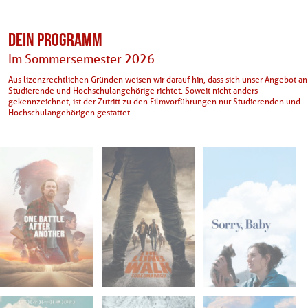
DEIN PROGRAMM
Im Sommersemester 2026
Aus lizenzrechtlichen Gründen weisen wir darauf hin, dass sich unser Angebot an
Studierende und Hochschulangehörige richtet. Soweit nicht anders
gekennzeichnet, ist der Zutritt zu den Filmvorführungen nur Studierenden und
Hochschulangehörigen gestattet.
Mi. 15.04.2026
Do. 16.04.2026
Di. 21.04.2026
20:00
20:00
20:00
Hörsaal 70.1.5 -
Hörsaal 70.1.5 -
Hörsaal 70.1.5 -
Bib.-Gebäude
Bib.-Gebäude
Bib.-Gebäude